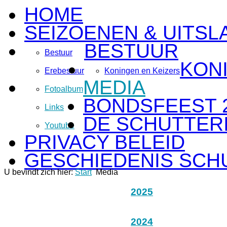
HOME
SEIZOENEN & UITSL
BESTUUR
Bestuur
KON
Erebestuur
Koningen en Keizers
MEDIA
Fotoalbum
BONDSFEEST 
Links
DE SCHUTTERI
Youtube
PRIVACY BELEID
GESCHIEDENIS SCH
U bevindt zich hier:
Start
Media
2025
2024