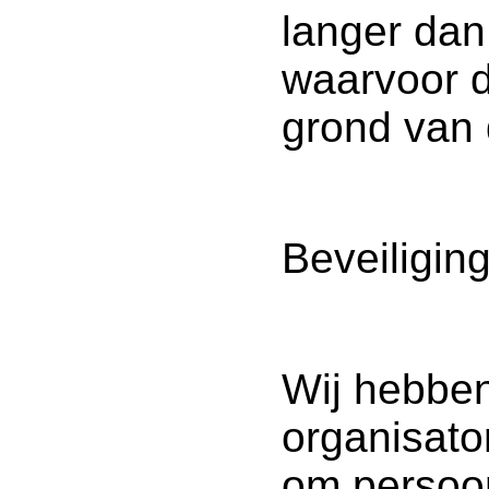
langer dan
waarvoor d
grond van d
Beveiliging
Wij hebbe
organisat
om persoo