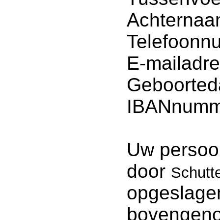
Achternaa
Telefoonn
E-mailadre
Geboorted
IBANnumm
Uw persoo
door
Schutte
opgeslage
bovengeno