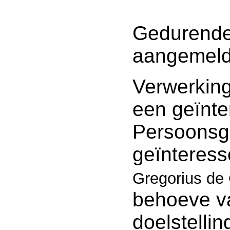
Gedurende
aangemeld 
Verwerkin
een geïnt
Persoonsg
geïnteres
Gregorius de
behoeve v
doelstellin