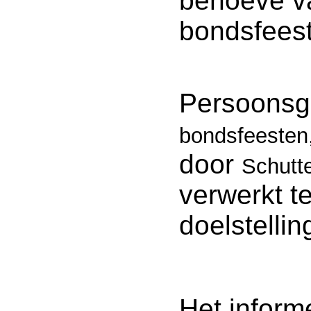
behoeve va
bondsfeest
Persoons
bondsfeesten,
door
Schutte
verwerkt t
doelstellin
Het inform