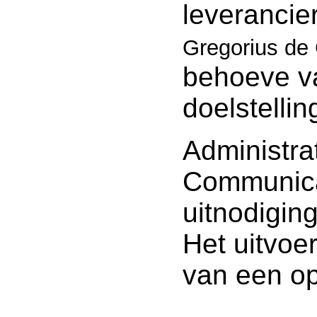
leverancie
Gregorius de
behoeve v
doelstellin
Administra
Communicat
uitnodigin
Het uitvoe
van een op