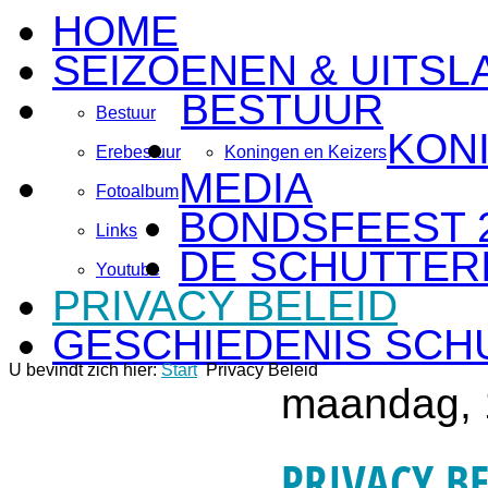
HOME
SEIZOENEN & UITSL
BESTUUR
Bestuur
KON
Erebestuur
Koningen en Keizers
MEDIA
Fotoalbum
BONDSFEEST 
Links
DE SCHUTTERI
Youtube
PRIVACY BELEID
GESCHIEDENIS SCH
U bevindt zich hier:
Start
Privacy Beleid
maandag, 
PRIVACY B