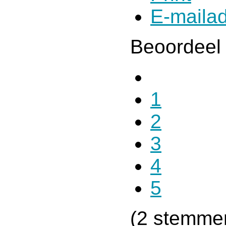
E-maila
Beoordeel 
1
2
3
4
5
(2 stemme