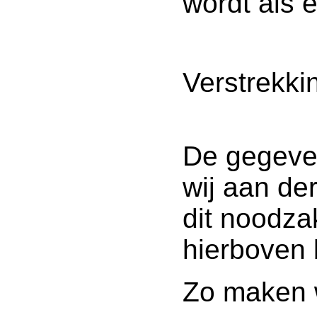
wordt als 
Verstrekki
De gegeven
wij aan de
dit noodzak
hierboven 
Zo maken w