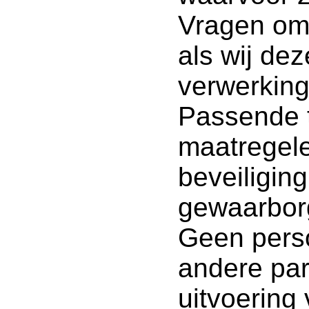
Vragen om 
als wij de
verwerkin
Passende t
maatregel
beveiligi
gewaarborg
Geen pers
andere part
uitvoering