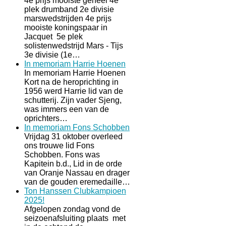
4e prijs mooiste geheel 4e
plek drumband 2e divisie
marswedstrijden 4e prijs
mooiste koningspaar in
Jacquet 5e plek
solistenwedstrijd Mars - Tijs
3e divisie (1e…
In memoriam Harrie Hoenen
In memoriam Harrie Hoenen
Kort na de heroprichting in
1956 werd Harrie lid van de
schutterij. Zijn vader Sjeng,
was immers een van de
oprichters…
In memoriam Fons Schobben
Vrijdag 31 oktober overleed
ons trouwe lid Fons
Schobben. Fons was
Kapitein b.d., Lid in de orde
van Oranje Nassau en drager
van de gouden eremedaille…
Ton Hanssen Clubkampioen
2025!
Afgelopen zondag vond de
seizoenafsluiting plaats met