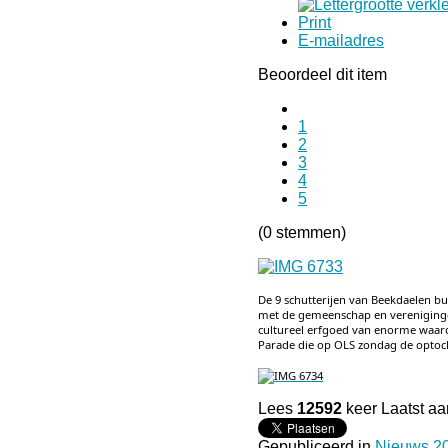
Print
E-mailadres
Beoordeel dit item
1
2
3
4
5
(0 stemmen)
De 9 schutterijen van Beekdaelen b
met de gemeenschap en vereniginge
cultureel erfgoed van enorme waarde
Parade die op OLS zondag de optocht
Lees
12592
keer
Laatst a
Gepubliceerd in
Nieuws 2