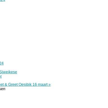
24
 Sjweikese
r
et & Greet Oesjbik 16 maart »
tsen