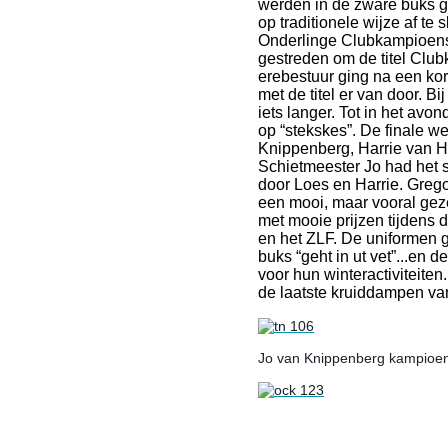
werden in de zware buks 
op traditionele wijze af te 
Onderlinge Clubkampioen
gestreden om de titel Club
erebestuur ging na een kor
met de titel er van door. Bi
iets langer. Tot in het av
op “stekskes”. De finale w
Knippenberg, Harrie van 
Schietmeester Jo had het 
door Loes en Harrie. Grego
een mooi, maar vooral geze
met mooie prijzen tijdens
en het ZLF. De uniformen g
buks “geht in ut vet”...en d
voor hun winteractiviteiten
de laatste kruiddampen va
Jo van Knippenberg kampioe