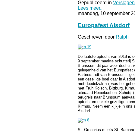
Gepubliceerd in
Verslagen
Lees meer...
maandag, 10 september 2
Europafest Alsdorf
Geschreven door
Ralph
De laatste optocht van 2018 is 
9 september maakte schutterij S
Brunssum dit jaar weer deel uit 
gelegenheid van het Europafest da
Partnerstadt van Brunssum - geo
een gezellige boel daar in Alsdo
met doedelzak na, was het gehee
met Früh Kölsch, Bittburg, Kir
uiteraard Reibekuchen. Schot(s)
terugreis naar Brunssum aanvaa
optocht en enkele gezellige zonn
Kirmus. Neem een kijkje in ons
Alsdorf.
St. Gregorius meets St. Barbara 