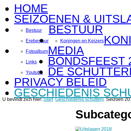
HOME
SEIZOENEN & UITSL
BESTUUR
Bestuur
KON
Erebestuur
Koningen en Keizers
MEDIA
Fotoalbum
BONDSFEEST 
Links
DE SCHUTTERI
Youtube
PRIVACY BELEID
GESCHIEDENIS SCH
U bevindt zich hier:
Start
Geschiedenis schutterij
Seizoen 20
Subcateg