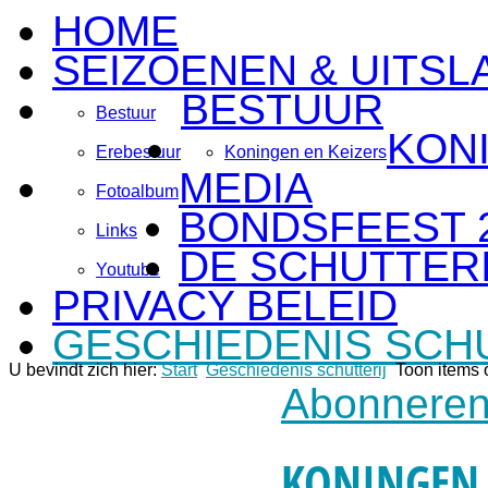
HOME
SEIZOENEN & UITSL
BESTUUR
Bestuur
KON
Erebestuur
Koningen en Keizers
MEDIA
Fotoalbum
BONDSFEEST 
Links
DE SCHUTTERI
Youtube
PRIVACY BELEID
GESCHIEDENIS SCH
U bevindt zich hier:
Start
Geschiedenis schutterij
Toon items o
Abonneren
KONINGEN 