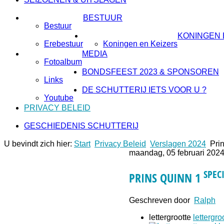
BESTUUR
Bestuur
KONINGEN 
Erebestuur
Koningen en Keizers
MEDIA
Fotoalbum
BONDSFEEST 2023 & SPONSOREN
Links
DE SCHUTTERIJ IETS VOOR U ?
Youtube
PRIVACY BELEID
GESCHIEDENIS SCHUTTERIJ
U bevindt zich hier:
Start
Privacy Beleid
Verslagen 2024
Pri
maandag, 05 februari 2024
SPEC
PRINS QUINN 1
Geschreven door
Ralph
lettergrootte
lettergro