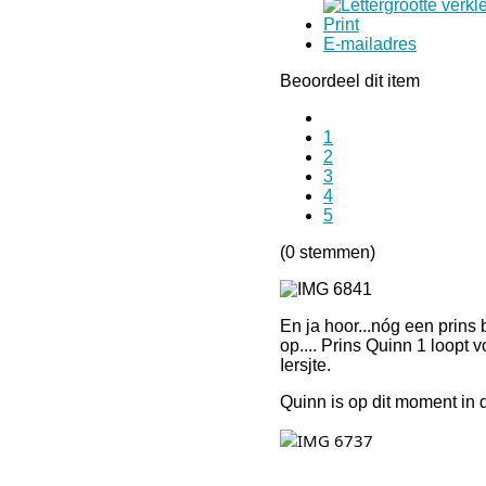
Print
E-mailadres
Beoordeel dit item
1
2
3
4
5
(0 stemmen)
En ja hoor...nóg een prins
op.... Prins Quinn 1 loopt 
Iersjte.
Quinn is op dit moment in d