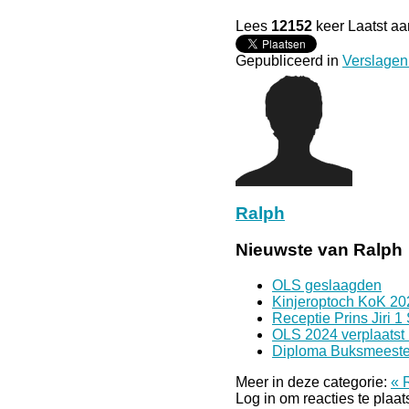
Lees
12152
keer
Laatst aa
Gepubliceerd in
Verslagen
Ralph
Nieuwste van Ralph
OLS geslaagden
Kinjeroptoch KoK 20
Receptie Prins Jiri 1
OLS 2024 verplaatst
Diploma Buksmeeste
Meer in deze categorie:
« 
Log in om reacties te plaa