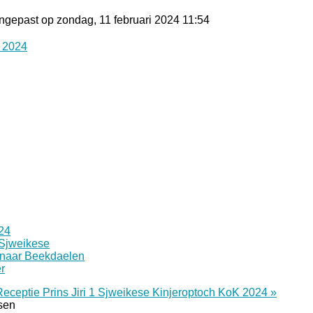
ngepast op zondag, 11 februari 2024 11:54
 2024
24
 Sjweikese
 naar Beekdaelen
r
Receptie Prins Jiri 1 Sjweikese
Kinjeroptoch KoK 2024 »
tsen