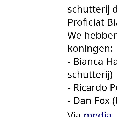
schutterij 
Proficiat B
We hebben
koningen:
- Bianca H
schutterij)
- Ricardo 
- Dan Fox 
Via
media