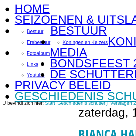
HOME
SEIZOENEN & UITSL
BESTUUR
Bestuur
KON
Erebestuur
Koningen en Keizers
MEDIA
Fotoalbum
BONDSFEEST 
Links
DE SCHUTTERI
Youtube
PRIVACY BELEID
GESCHIEDENIS SCH
U bevindt zich hier:
Start
Geschiedenis schutterij
Verslagen 
zaterdag, 
BIANCA HA