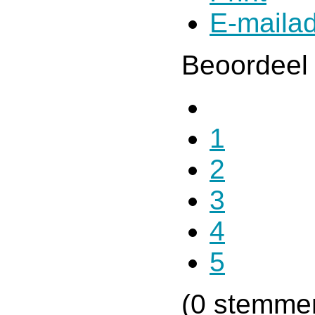
E-maila
Beoordeel 
1
2
3
4
5
(0 stemme