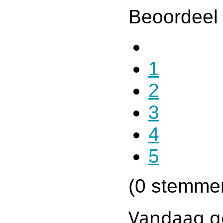
Beoordeel 
1
2
3
4
5
(0 stemme
Vandaag g