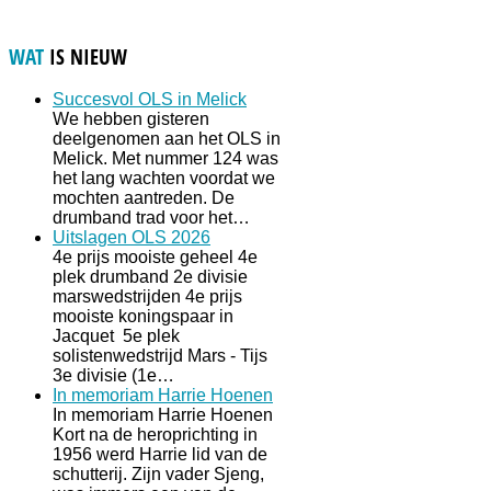
WAT
IS NIEUW
Succesvol OLS in Melick
We hebben gisteren
deelgenomen aan het OLS in
Melick. Met nummer 124 was
het lang wachten voordat we
mochten aantreden. De
drumband trad voor het…
Uitslagen OLS 2026
4e prijs mooiste geheel 4e
plek drumband 2e divisie
marswedstrijden 4e prijs
mooiste koningspaar in
Jacquet 5e plek
solistenwedstrijd Mars - Tijs
3e divisie (1e…
In memoriam Harrie Hoenen
In memoriam Harrie Hoenen
Kort na de heroprichting in
1956 werd Harrie lid van de
schutterij. Zijn vader Sjeng,