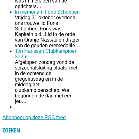
was immers een van de
oprichters…
In memoriam Fons Schobben
Vrijdag 31 oktober overleed
ons trouwe lid Fons
Schobben. Fons was
Kapitein b.d., Lid in de orde
van Oranje Nassau en drager
van de gouden eremedaille…
Ton Hanssen Clubkampioen
2025!
Afgelopen zondag vond de
seizoenafsluiting plaats met
in de ochtend de
gregoriusdag en in de
middag het
clubkampioenschap. We
begonnen de dag met een
jeu…
Abonneer op deze RSS feed
ZOEKEN