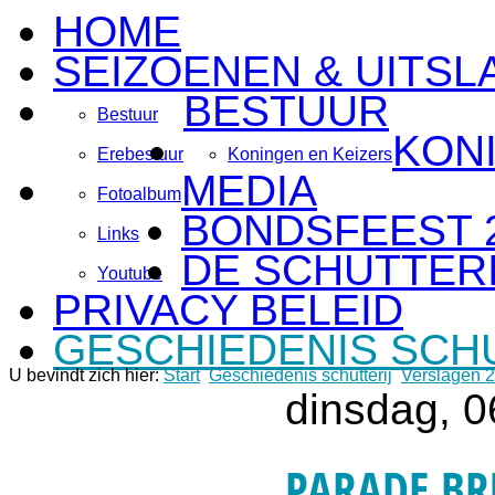
HOME
SEIZOENEN & UITSL
BESTUUR
Bestuur
KON
Erebestuur
Koningen en Keizers
MEDIA
Fotoalbum
BONDSFEEST 
Links
DE SCHUTTERI
Youtube
PRIVACY BELEID
GESCHIEDENIS SCH
U bevindt zich hier:
Start
Geschiedenis schutterij
Verslagen 
dinsdag, 0
PARADE B