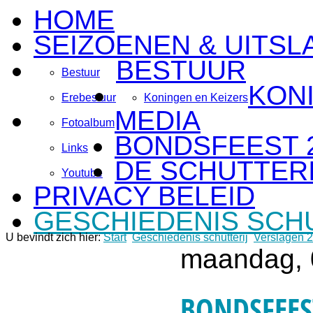
HOME
SEIZOENEN & UITSL
BESTUUR
Bestuur
KON
Erebestuur
Koningen en Keizers
MEDIA
Fotoalbum
BONDSFEEST 
Links
DE SCHUTTERI
Youtube
PRIVACY BELEID
GESCHIEDENIS SCH
U bevindt zich hier:
Start
Geschiedenis schutterij
Verslagen 
maandag, 
BONDSFEES