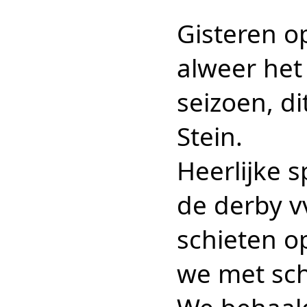
Gisteren 
alweer het
seizoen, d
Stein.
Heerlijke 
de derby v
schieten o
we met schi