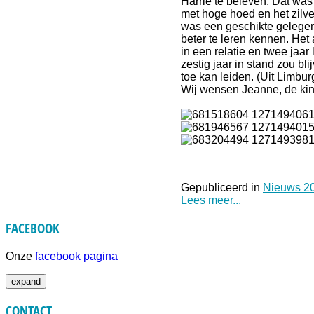
Harrie te beleven. Dat was
met hoge hoed en het zilver
was een geschikte gelegenh
beter te leren kennen. Het
in een relatie en twee jaar
zestig jaar in stand zou bl
toe kan leiden. (Uit Limburg
Wij wensen Jeanne, de kind
Gepubliceerd in
Nieuws 2
Lees meer...
FACEBOOK
Onze
facebook pagina
expand
CONTACT