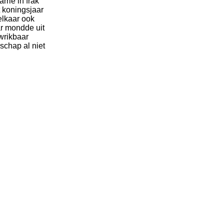
rrie in frak
t koningsjaar
elkaar ook
ar mondde uit
nwrikbaar
schap al niet