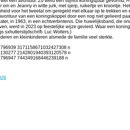
 wel een avontuur. Zo werd een stijlvol koningspaar gevormd, Ha
 om en Jeanny in witte jurk, met sjerp, ruikertje en kroontje. He
eid voor het tweetal om geregeld met elkaar op te trekken en 
 avontuur van een koningskoppel door een nog niet gelieerd pa
 later, in 1963, in een echtverbintenis. Die huwelijksband, die o
ijven, werd in 2023 op feestelijke wijze gevierd. Waar een koning
s sxhutterstijdschrift- Luc Wolters.)
eren en kleinkinderen alsmede de familie veel sterkte.
026