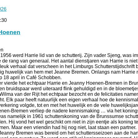
026
:30
 Hoenen
en
n 1956 werd Harrie lid van de schutterij. Zijn vader Sjeng, was 
 de rang van generaal. Het aantal dienstjaren van Harrie is niet
leuk verhaal dat verscheen in het Limburgs Schutterstijdschrift b
rig huwelijk van hem met Jeanne Bremen. Onlangs nam Harrie 
p 18 april in Café Schobben.
ierde het echtpaar Harrie en Jeanny Hoenen-Bremen in Brun
ten bruidspaar werd uiteraard flink gehuldigd en in de bloemetje
Wilma van der Rijt het echtpaar bezocht en de felicitaties nam
. Elk paar heeft natuurlijk een eigen verhaal hoe de kennismak
rkering volgde, tot en met het huwelijk en de vele huwelijksjar
oenen-Bremen verliep de nadere kennismaking … via het konin
was namelijk in 1961 schutterskoning van de Brunssumse schutte
n. Hij vond het wel geschikt om niet in zijn eentje als koning t
en. Maar een vriendin had hij nog niet, laat staan een partner
 Jeanny Bremen was bereid om het schuttersseizoen aan de ha