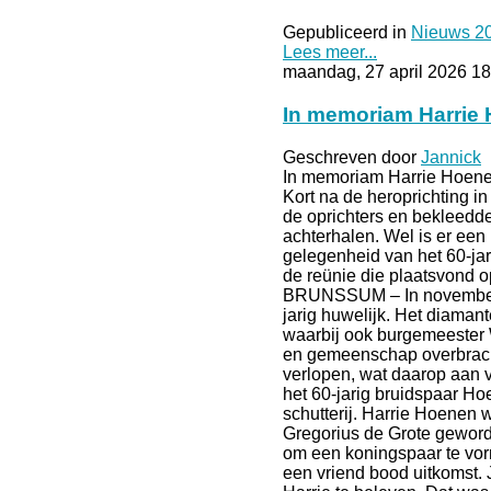
Gepubliceerd in
Nieuws 2
Lees meer...
maandag, 27 april 2026 18
In memoriam Harrie
Geschreven door
Jannick
In memoriam Harrie Hoen
Kort na de heroprichting i
de oprichters en bekleedde
achterhalen. Wel is er een 
gelegenheid van het 60-ja
de reünie die plaatsvond o
BRUNSSUM – In november v
jarig huwelijk. Het diaman
waarbij ook burgemeester 
en gemeenschap overbracht
verlopen, wat daarop aan ve
het 60-jarig bruidspaar H
schutterij. Harrie Hoenen 
Gregorius de Grote geworde
om een koningspaar te vorm
een vriend bood uitkomst.