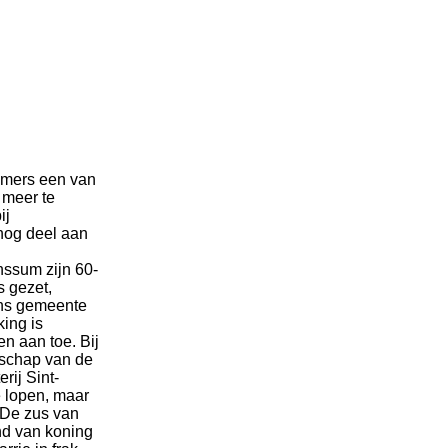
immers een van
 meer te
ij
nog deel aan
ssum zijn 60-
s gezet,
ens gemeente
ing is
en aan toe. Bij
gschap van de
rij Sint-
e lopen, maar
. De zus van
nd van koning