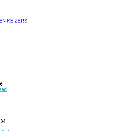
EN KEIZERS
26
eed
:34