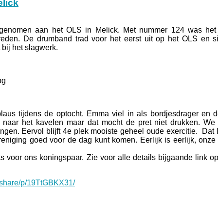
lick
lgenomen aan het OLS in Melick. Met nummer 124 was het
eden. De drumband trad voor het eerst uit op het OLS en si
bij het slagwerk.
us tijdens de optocht. Emma viel in als bordjesdrager en 
 naar het kavelen maar dat mocht de pret niet drukken. We
gen. Eervol blijft 4e plek mooiste geheel oude exercitie. Dat l
niging goed voor de dag kunt komen. Eerlijk is eerlijk, onze 
s voor ons koningspaar. Zie voor alle details bijgaande link o
/share/p/19TtGBKX31/