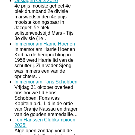
Uitslagen OLS 2026
4e prijs mooiste geheel 4e
plek drumband 2e divisie
marswedstrijden 4e prijs
mooiste koningspaar in
Jacquet 5e plek
solistenwedstrijd Mars - Tijs
3e divisie (1e…
In memoriam Harrie Hoenen
In memoriam Harrie Hoenen
Kort na de heroprichting in
1956 werd Harrie lid van de
schutterij. Zijn vader Sjeng,
was immers een van de
oprichters…
In memoriam Fons Schobben
Vrijdag 31 oktober overleed
ons trouwe lid Fons
Schobben. Fons was
Kapitein b.d., Lid in de orde
van Oranje Nassau en drager
van de gouden eremedaille…
Ton Hanssen Clubkampioen
2025!
Afgelopen zondag vond de