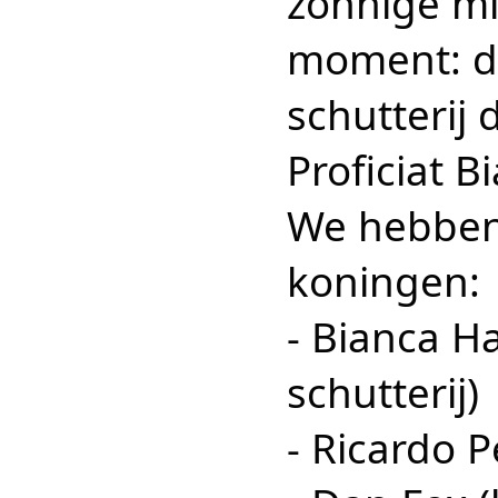
zonnige mi
moment: d
schutterij 
Proficiat B
We hebben
koningen:
- Bianca H
schutterij)
- Ricardo 