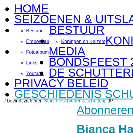
HOME
SEIZOENEN & UITSL
BESTUUR
Bestuur
KON
Erebestuur
Koningen en Keizers
MEDIA
Fotoalbum
BONDSFEEST 
Links
DE SCHUTTERI
Youtube
PRIVACY BELEID
GESCHIEDENIS SCH
U bevindt zich hier:
Start
Geschiedenis schutterij
JP
Abonneren
Bianca H