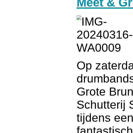
Meet & Gr
Op zaterd
drumbands 
Grote Brun
Schutterij
tijdens ee
fantastisc