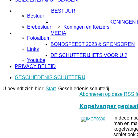
BESTUUR
Bestuur
KONINGEN 
Erebestuur
Koningen en Keizers
MEDIA
Fotoalbum
BONDSFEEST 2023 & SPONSOREN
Links
DE SCHUTTERIJ IETS VOOR U ?
Youtube
PRIVACY BELEID
GESCHIEDENIS SCHUTTERIJ
U bevindt zich hier:
Start
Geschiedenis schutterij
Abonneren op deze RSS f
Kogelvanger geplaat
In december
man en mac
kogelvanger
schiet ook