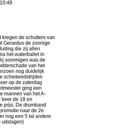
 10:49
d kregen de schutters van
t Gerardus de zonnige
uiting die zij allen
na het waterballet in
Bij sommigen was de
odderschade van het
eizoen nog duidelijk
De schietwedstrijden
keer op de zaterdag
etmeester ging een
de mannen van het A-
2 keer de 18 en
e prijs. De drumband
 promotie naar de 2e
er nog een 5 tal andere
 uitslagen)