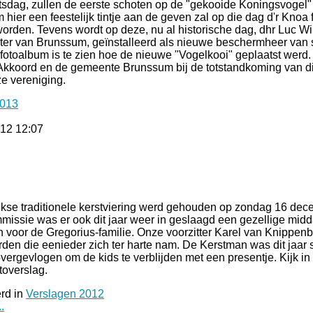
sdag, zullen de eerste schoten op de "gekooide Koningsvogel"
hier een feestelijk tintje aan de geven zal op die dag d'r Knoa f
orden. Tevens wordt op deze, nu al historische dag, dhr Luc Wi
er van Brunssum, geïnstalleerd als nieuwe beschermheer van sc
 fotoalbum is te zien hoe de nieuwe "Vogelkooi" geplaatst werd.
 Akkoord en de gemeente Brunssum bij de totstandkoming van di
r onze vereniging.
2013
12 12:07
ijkse traditionele kerstviering werd gehouden op zondag 16 de
issie was er ook dit jaar weer in geslaagd een gezellige midd
 voor de Gregorius-familie. Onze voorzitter Karel van Knippen
en die eenieder zich ter harte nam. De Kerstman was dit jaar s
vergevlogen om de kids te verblijden met een presentje. Kijk i
toverslag.
rd in
Verslagen 2012
.