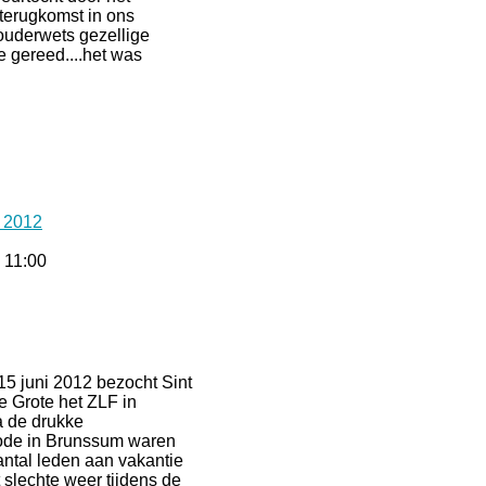
terugkomst in ons
ouderwets gezellige
 gereed....het was
 2012
 11:00
5 juni 2012 bezocht Sint
e Grote het ZLF in
 de drukke
ode in Brunssum waren
antal leden aan vakantie
 slechte weer tijdens de