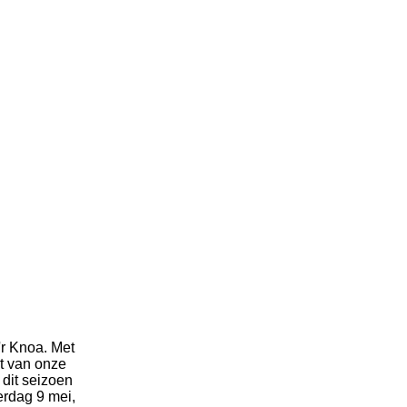
'r Knoa. Met
t van onze
 dit seizoen
erdag 9 mei,