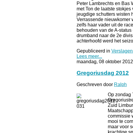
Peter Lambrechts en Bas 
met Ton de laatste stokjes 
jeugdige schutters wisten 
Verrassende nieuwkomer 
zelfs haar vader uit de rac
behouden van de A-status 
drumband naar de 2e divisi
achterhoofd werd het seizo
Gepubliceerd in
Verslagen
Lees meer...
maandag, 08 oktober 2012
Gregoriusdag 2012
Geschreven door
Ralph
Op zondag 7
Gregoriustre
Zuid Limbur
Maatschapp
commissie w
mooi te com
maar voor s
krachtige sp