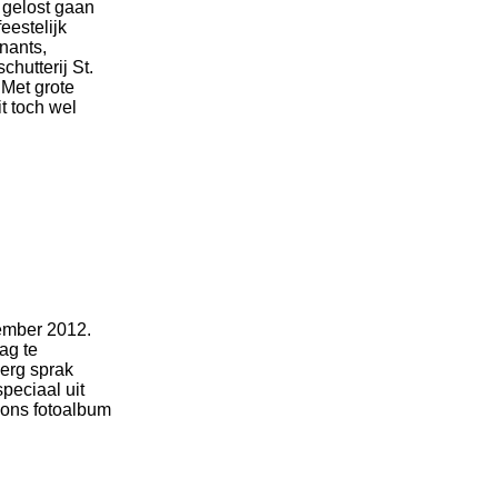
 gelost gaan
eestelijk
nants,
hutterij St.
 Met grote
t toch wel
cember 2012.
ag te
berg sprak
peciaal uit
n ons fotoalbum