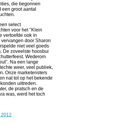
ties, die begonnen
 een groot aantal
uchten.
een select
chten voor het "Klein
 vertoefde ook in
d vervangen door Sharon
rspelde niet veel goeds
. De zoveelste hoosbui
 schutterfeest. Wederom
neut". Na een lange
lechte weer, veel publiek,
ein. Onze marketensters
n nat tot op het bekende
 konden uittreden.
er, de pratsch en de
ara was, werd het toch
 2012