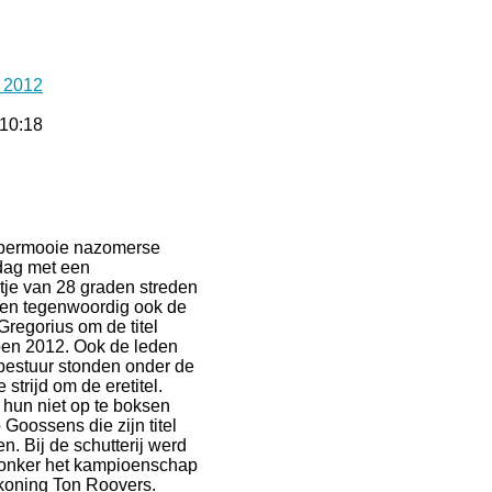
 2012
 10:18
permooie nazomerse
ag met een
tje van 28 graden streden
en tegenwoordig ook de
regorius om de titel
en 2012. Ook de leden
bestuur stonden onder de
 strijd om de eretitel.
 hun niet op te boksen
Goossens die zijn titel
en. Bij de schutterij werd
 donker het kampioenschap
koning Ton Roovers.