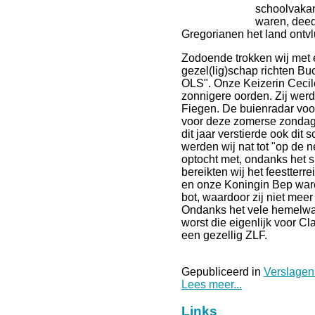
schoolvakan
waren, deed
Gregorianen het land ontvl
Zodoende trokken wij met 
gezel(lig)schap richten Bu
OLS". Onze Keizerin Cecile
zonnigere oorden. Zij wer
Fiegen. De buienradar voo
voor deze zomerse zondag
dit jaar verstierde ook dit
werden wij nat tot "op de 
optocht met, ondanks het s
bereikten wij het feestterr
en onze Koningin Bep ware
bot, waardoor zij niet meer
Ondanks het vele hemelwat
worst die eigenlijk voor Cl
een gezellig ZLF.
Gepubliceerd in
Verslagen
Lees meer...
Links