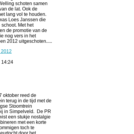
Welling schoten samen
van de lat. Ook de
het lang vol te houden.
was Loes Janssen die
e schoot. Met het
en de promotie van de
e nog vers in het
en 2012 uitgeschoten.....
 2012
 14:24
 oktober reed de
in terug in de tijd met de
gse Stoomtrein
ij in Simpelveld. De PR
ist een stukje nostalgie
bineren met een korte
ommigen toch te
eurtocht door het