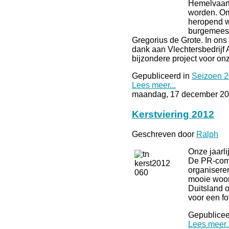
Hemelvaart
worden. Om 
heropend w
burgemeest
Gregorius de Grote. In ons
dank aan Vlechtersbedrijf
bijzondere project voo
Gepubliceerd in
Seizoen 
Lees meer...
maandag, 17 december 20
Kerstviering 2012
Geschreven door
Ralph
Onze jaarl
De PR-comm
organiseren
mooie woord
Duitsland o
voor een fo
Gepublicee
Lees meer..