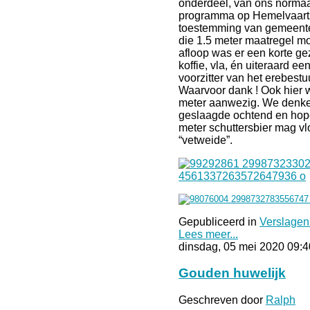
onderdeel, van ons norma
programma op Hemelvaart
toestemming van gemeente
die 1.5 meter maatregel m
afloop was er een korte ge
koffie, vla, én uiteraard ee
voorzitter van het erebest
Waarvoor dank ! Ook hier 
meter aanwezig. We denke
geslaagde ochtend en hope
meter schuttersbier mag v
“vetweide”.
Gepubliceerd in
Verslagen
Lees meer...
dinsdag, 05 mei 2020 09:4
Gouden huwelijk
Geschreven door
Ralph