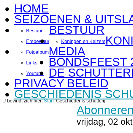
HOME
SEIZOENEN & UITSL
BESTUUR
Bestuur
KON
Erebestuur
Koningen en Keizers
MEDIA
Fotoalbum
BONDSFEEST 
Links
DE SCHUTTERI
Youtube
PRIVACY BELEID
GESCHIEDENIS SCH
U bevindt zich hier:
Start
Geschiedenis schutterij
Abonneren
vrijdag, 02 o