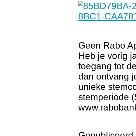
Geen Rabo Ap
Heb je vorig j
toegang tot d
dan ontvang j
unieke stemco
stemperiode (
www.rabobank.
Gepubliceerd 