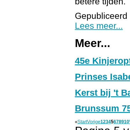
betere tijden.
Gepubliceerd 
Lees meer...
Meer...
45e Kinjerop
Prinses Isabe
Kerst bij 't 
Brunssum 75 j
«
Start
Vorige
1
2
3
4
5
6
7
8
9
10