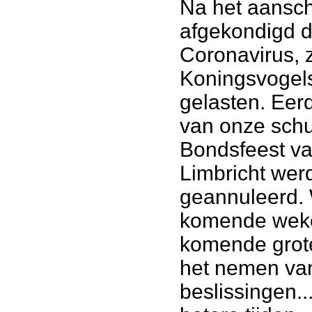
Na het aansc
afgekondigd d
Coronavirus, z
Koningsvogels
gelasten. Eerd
van onze schut
Bondsfeest van
Limbricht wer
geannuleerd. 
komende weke
komende grote
het nemen van 
beslissingen...