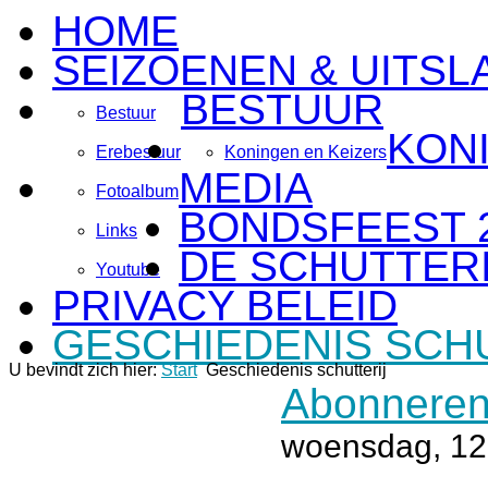
HOME
SEIZOENEN & UITSL
BESTUUR
Bestuur
KON
Erebestuur
Koningen en Keizers
MEDIA
Fotoalbum
BONDSFEEST 
Links
DE SCHUTTERI
Youtube
PRIVACY BELEID
GESCHIEDENIS SCH
U bevindt zich hier:
Start
Geschiedenis schutterij
Abonneren
woensdag, 12 