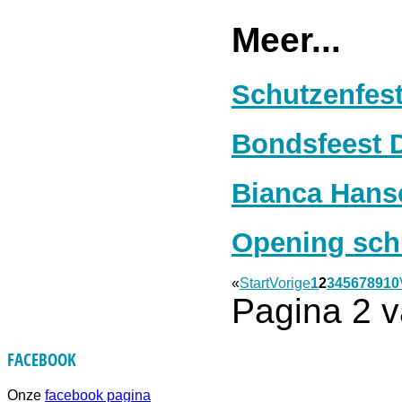
Meer...
Schutzenfes
Bondsfeest 
Bianca Hans
Opening sch
«
Start
Vorige
1
2
3
4
5
6
7
8
9
10
Pagina 2 
FACEBOOK
Onze
facebook pagina