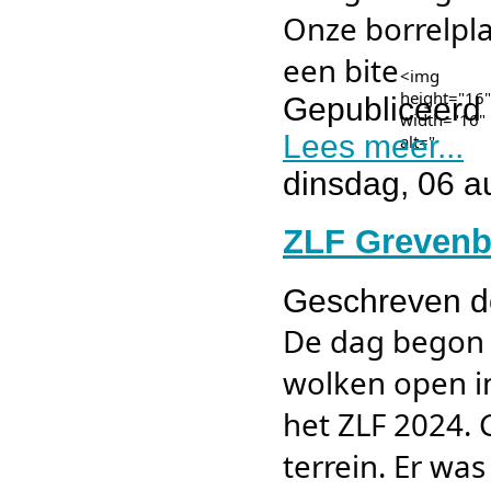
Onze borrelpla
een bite
<img
height="16"
Gepubliceerd 
width="16"
Lees meer...
alt="
dinsdag, 06 a
ZLF Grevenb
Geschreven 
De dag begon 
wolken open i
het ZLF 2024.
terrein. Er wa