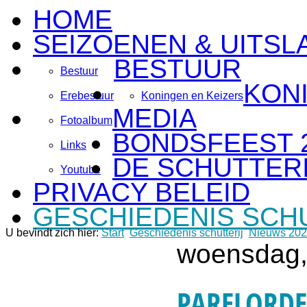
HOME
SEIZOENEN & UITSL
BESTUUR
Bestuur
KON
Erebestuur
Koningen en Keizers
MEDIA
Fotoalbum
BONDSFEEST 
Links
DE SCHUTTERI
Youtube
PRIVACY BELEID
GESCHIEDENIS SCH
U bevindt zich hier:
Start
Geschiedenis schutterij
Nieuws 20
woensdag, 
PARELORDE