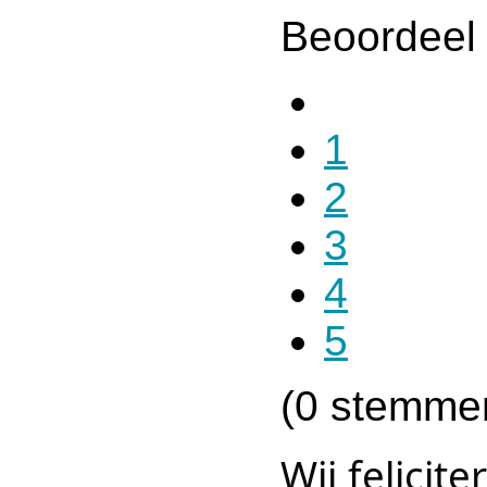
Beoordeel 
1
2
3
4
5
(0 stemme
Wij felicit