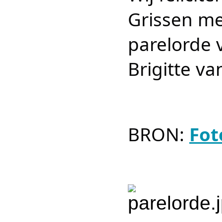
Grissen me
parelorde 
Brigitte va
BRON:
Fot