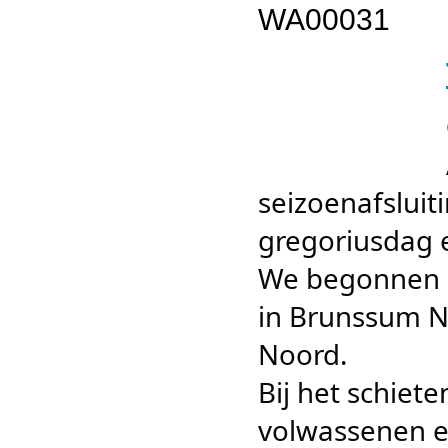
seizoenafsluit
gregoriusdag 
We begonnen d
in Brunssum N
Noord.
Bij het schiet
volwassenen en