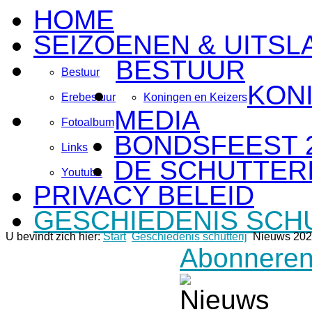
HOME
SEIZOENEN & UITSL
BESTUUR
Bestuur
KON
Erebestuur
Koningen en Keizers
MEDIA
Fotoalbum
BONDSFEEST 
Links
DE SCHUTTERI
Youtube
PRIVACY BELEID
GESCHIEDENIS SCH
U bevindt zich hier:
Start
Geschiedenis schutterij
Nieuws 20
Abonneren