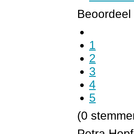
Beoordeel 
1
2
3
4
5
(0 stemme
Petra Hopf