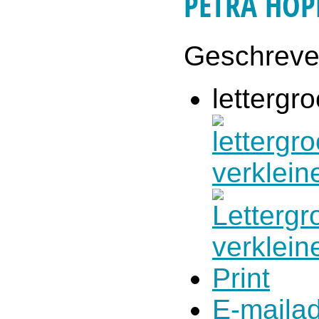
PETRA HOP
Geschrev
lettergro
Print
E-maila