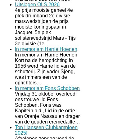
Uitslagen OLS 2026
4e prijs mooiste geheel 4e
plek drumband 2e divisie
marswedstrijden 4e prijs
mooiste koningspaar in
Jacquet 5e plek
solistenwedstrijd Mars - Tijs
3e divisie (1e…
In memoriam Harrie Hoenen
In memoriam Harrie Hoenen
Kort na de heroprichting in
1956 werd Harrie lid van de
schutterij. Zijn vader Sjeng,
was immers een van de
oprichters…
In memoriam Fons Schobben
Vrijdag 31 oktober overleed
ons trouwe lid Fons
Schobben. Fons was
Kapitein b.d., Lid in de orde
van Oranje Nassau en drager
van de gouden eremedaille…
Ton Hanssen Clubkampioen
2025!
Afgelopen zondag vond de