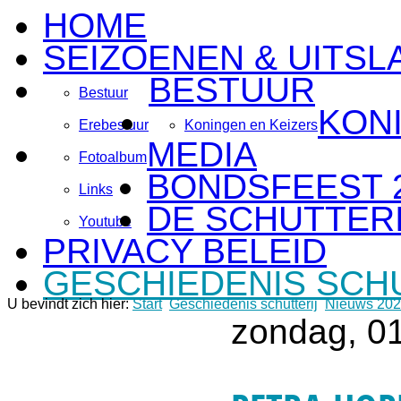
HOME
SEIZOENEN & UITSL
BESTUUR
Bestuur
KON
Erebestuur
Koningen en Keizers
MEDIA
Fotoalbum
BONDSFEEST 
Links
DE SCHUTTERI
Youtube
PRIVACY BELEID
GESCHIEDENIS SCH
U bevindt zich hier:
Start
Geschiedenis schutterij
Nieuws 20
zondag, 01