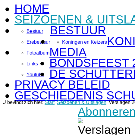
HOME
SEIZOENEN & UITSL
BESTUUR
Bestuur
KON
Erebestuur
Koningen en Keizers
MEDIA
Fotoalbum
BONDSFEEST 
Links
DE SCHUTTERI
Youtube
PRIVACY BELEID
GESCHIEDENIS SCH
U bevindt zich hier:
Start
Seizoenen & Uitslagen
Verslagen 
Abonneren