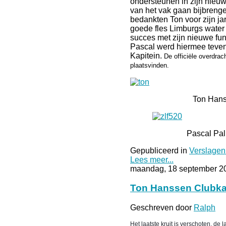
ondersteunen in zijn nieu
van het vak gaan bijbreng
bedankten Ton voor zijn ja
goede fles Limburgs water
succes met zijn nieuwe func
Pascal werd hiermee teven
Kapitein.
De officiële overdrach
plaatsvinden.
Ton Hanss
Pascal Palm
Gepubliceerd in
Verslagen
Lees meer...
maandag, 18 september 2
Ton Hanssen Clubk
Geschreven door
Ralph
Het laatste kruit is verschoten, de