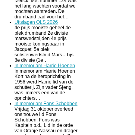
Melick. Met nummer 124 was
het lang wachten voordat we
mochten aantreden. De
drumband trad voor het…
Uitslagen OLS 2026
4e prijs mooiste geheel 4e
plek drumband 2e divisie
marswedstrijden 4e prijs
mooiste koningspaar in
Jacquet 5e plek
solistenwedstrijd Mars - Tijs
3e divisie (1e…
In memoriam Harrie Hoenen
In memoriam Harrie Hoenen
Kort na de heroprichting in
1956 werd Harrie lid van de
schutterij. Zijn vader Sjeng,
was immers een van de
oprichters…
In memoriam Fons Schobben
Vrijdag 31 oktober overleed
ons trouwe lid Fons
Schobben. Fons was
Kapitein b.d., Lid in de orde
van Oranje Nassau en drager