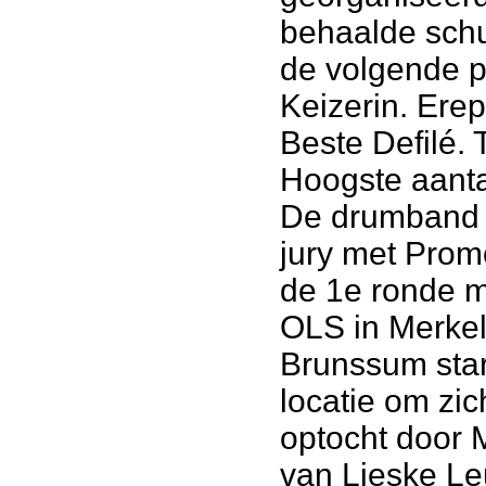
behaalde schu
de volgende pr
Keizerin. Ere
Beste Defilé.
Hoogste aanta
De drumband b
jury met Prom
de 1e ronde m
OLS in Merkel
Brunssum star
locatie om zic
optocht door M
van Lieske Le