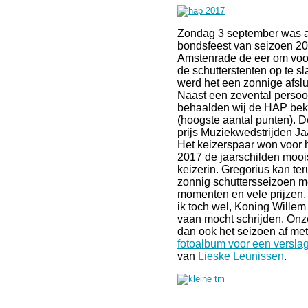
Zondag 3 september was al
bondsfeest van seizoen 201
Amstenrade de eer om voor 
de schutterstenten op te sl
werd het een zonnige afslui
Naast een zevental persoo
behaalden wij de HAP beke
(hoogste aantal punten).
prijs Muziekwedstrijden Jaa
Het keizerspaar won voor h
2017 de jaarschilden mooi
keizerin. Gregorius kan te
zonnig schuttersseizoen m
momenten en vele prijzen,
ik toch wel, Koning Willem
vaan mocht schrijden. Onz
dan ook het seizoen af met
fotoalbum voor een versla
van
Lieske Leunissen
.