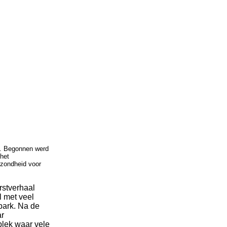
n. Begonnen werd
 het
ezondheid voor
rstverhaal
l met veel
rpark. Na de
ar
plek waar vele