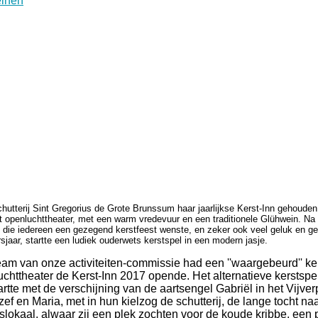
utterij Sint Gregorius de Grote Brunssum haar jaarlijkse Kerst-Inn gehoude
het openluchttheater, met een warm vredevuur en een traditionele Glühwein. Na
, die iedereen een gezegend kerstfeest wenste, en zeker ook veel geluk en g
aar, startte een ludiek ouderwets kerstspel in een modern jasje.
am van onze activiteiten-commissie had een ''waargebeurd'' ke
luchttheater de Kerst-Inn 2017 opende. Het alternatieve kerstspe
artte met de verschijning van de aartsengel Gabriël in het Vijve
f en Maria, met in hun kielzog de schutterij, de lange tocht na
rslokaal, alwaar zij een plek zochten voor de koude kribbe, een 