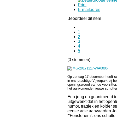
Print
E-mailadres
Beoordeel dit item
1
2
3
4
5
(0 stemmen)
Op zondag 17 december heeft sch
in ons prachtige Vijverpark bij 
openingswoord van de voorzitter
het aankomende nieuwe schuttersj
Een jong en geanimeerd te
uitgewerkt dat in het open
humor, tragiek en kolder st
eerste acte aanvaarden Joze
'''Fonslehem'', ons schutte