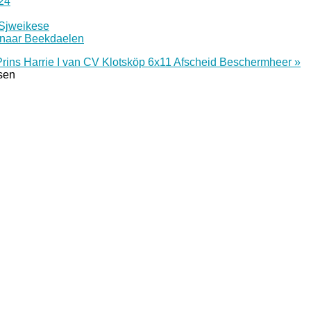
24
 Sjweikese
 naar Beekdaelen
Prins Harrie I van CV Klotsköp 6x11
Afscheid Beschermheer »
tsen