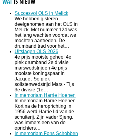
WAT
IS NIEUW
Succesvol OLS in Melick
We hebben gisteren
deelgenomen aan het OLS in
Melick. Met nummer 124 was
het lang wachten voordat we
mochten aantreden. De
drumband trad voor het…
Uitslagen OLS 2026
4e prijs mooiste geheel 4e
plek drumband 2e divisie
marswedstrijden 4e prijs
mooiste koningspaar in
Jacquet 5e plek
solistenwedstrijd Mars - Tijs
3e divisie (1e…
In memoriam Harrie Hoenen
In memoriam Harrie Hoenen
Kort na de heroprichting in
1956 werd Harrie lid van de
schutterij. Zijn vader Sjeng,
was immers een van de
oprichters…
In memoriam Fons Schobben