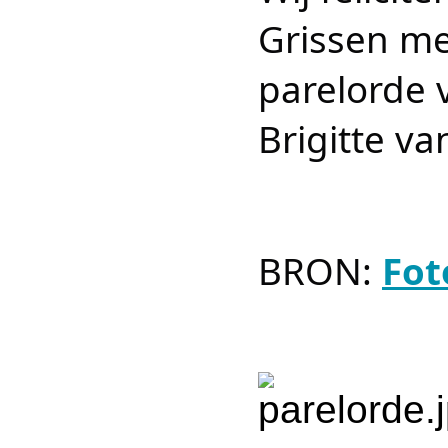
Grissen me
parelorde 
Brigitte va
BRON:
Fot