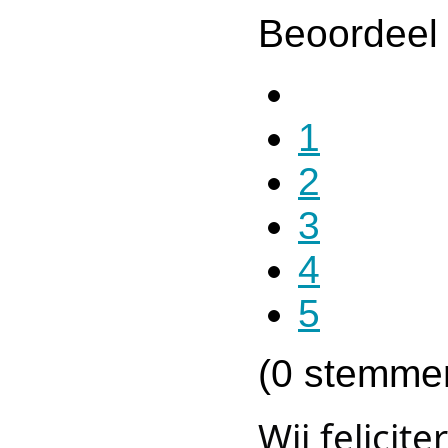
Beoordeel 
1
2
3
4
5
(0 stemme
Wij felicit