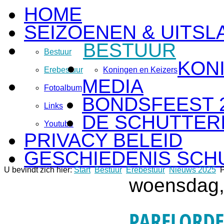
HOME
SEIZOENEN & UITSL
BESTUUR
Bestuur
KON
Erebestuur
Koningen en Keizers
MEDIA
Fotoalbum
BONDSFEEST 
Links
DE SCHUTTERI
Youtube
PRIVACY BELEID
GESCHIEDENIS SCH
U bevindt zich hier:
Start
Bestuur
Erebestuur
Nieuws 2025
P
woensdag, 
PARELORDE