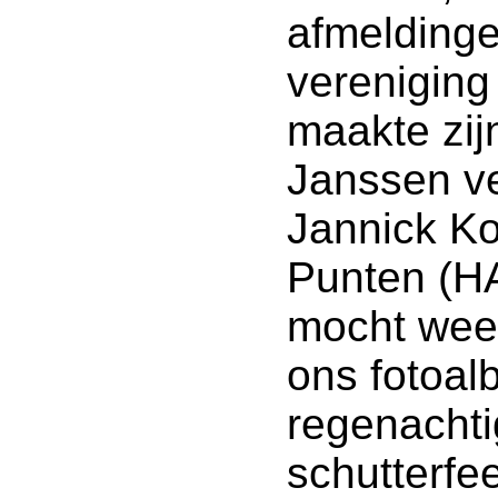
afmeldinge
vereniging
maakte zij
Janssen ve
Jannick K
Punten (HA
mocht weer
ons fotoal
regenachti
schutterfee