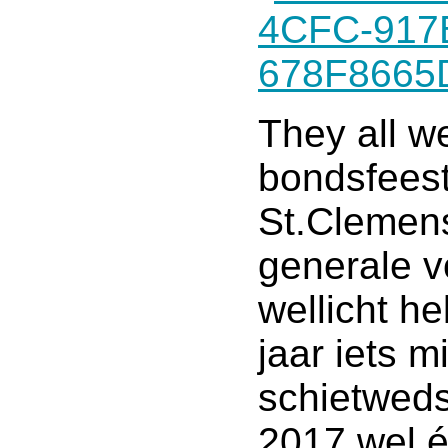
They all w
bondsfeest
St.Clemen
generale v
wellicht h
jaar iets m
schietweds
2017 wel é