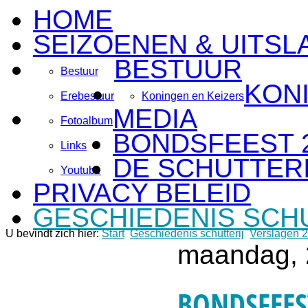
HOME
SEIZOENEN & UITSL
BESTUUR
Bestuur
KON
Erebestuur
Koningen en Keizers
MEDIA
Fotoalbum
BONDSFEEST 
Links
DE SCHUTTERI
Youtube
PRIVACY BELEID
GESCHIEDENIS SCH
U bevindt zich hier:
Start
Geschiedenis schutterij
Verslagen 
maandag, 
BONDSFEES